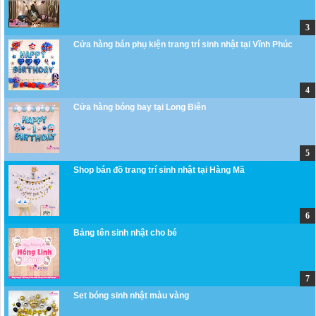
Cửa hàng bán phụ kiện trang trí sinh nhật tại Vĩnh Phúc
Cửa hàng bóng bay tại Long Biên
Shop bán đồ trang trí sinh nhật tại Hàng Mã
Bảng tên sinh nhật cho bé
Set bóng sinh nhật màu vàng