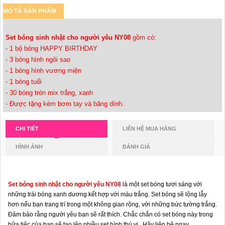
MÔ TẢ SẢN PHẨM
Set bóng sinh nhật cho người yêu NY08
gồm có:
- 1 bộ bóng HAPPY BIRTHDAY
- 3 bóng hình ngôi sao
- 1 bóng hình vương miện
- 1 bóng tuổi
- 30 bóng tròn mix trắng, xanh
- Được tặng kèm bơm tay và băng dính.
CHI TIẾT
LIÊN HỆ MUA HÀNG
HÌNH ẢNH
ĐÁNH GIÁ
Set bóng sinh nhật cho người yêu NY08
là một set bóng tươi sáng với
những trái bóng xanh dương kết hợp với màu trắng. Set bóng sẽ lộng lẫy
hơn nếu bạn trang trí trong một không gian rộng, với những bức tường trắng.
Đảm bảo rằng người yêu bạn sẽ rất thích. Chắc chắn có set bóng này trong
bữa tiệc của bạn sẽ tạo lên nhiều set hình thú vị. Hãy liên hệ ngay