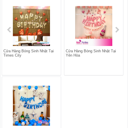
Cửa Hàng Bóng Sinh Nhật Tại
Cửa Hàng Bóng Sinh Nhật Tại
Times City
Yên Hòa