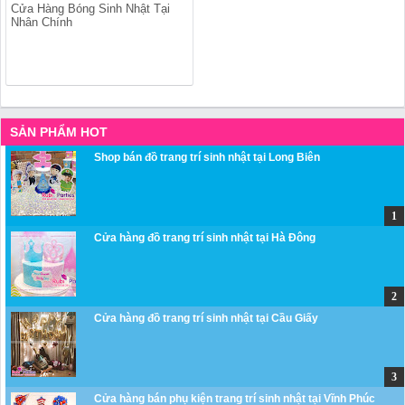
Cửa Hàng Bóng Sinh Nhật Tại
Nhân Chính
SẢN PHẨM HOT
Shop bán đồ trang trí sinh nhật tại Long Biên
Cửa hàng đồ trang trí sinh nhật tại Hà Đông
Cửa hàng đồ trang trí sinh nhật tại Cầu Giấy
Cửa hàng bán phụ kiện trang trí sinh nhật tại Vĩnh Phúc