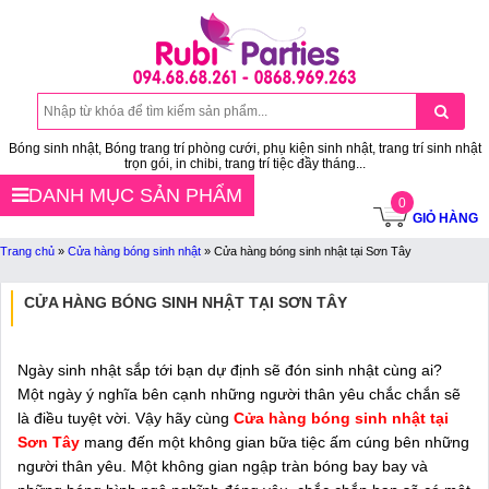
Bóng sinh nhật, Bóng trang trí phòng cưới, phụ kiện sinh nhật, trang trí sinh nhật
trọn gói, in chibi, trang trí tiệc đầy tháng...
DANH MỤC SẢN PHẨM
0
GIỎ HÀNG
Trang chủ
»
Cửa hàng bóng sinh nhật
»
Cửa hàng bóng sinh nhật tại Sơn Tây
CỬA HÀNG BÓNG SINH NHẬT TẠI SƠN TÂY
Ngày sinh nhật sắp tới bạn dự định sẽ đón sinh nhật cùng ai?
Một ngày ý nghĩa bên cạnh những người thân yêu chắc chắn sẽ
là điều tuyệt vời. Vậy hãy cùng
Cửa hàng bóng sinh nhật tại
Sơn Tây
mang đến một không gian bữa tiệc ấm cúng bên những
người thân yêu. Một không gian ngập tràn bóng bay bay và