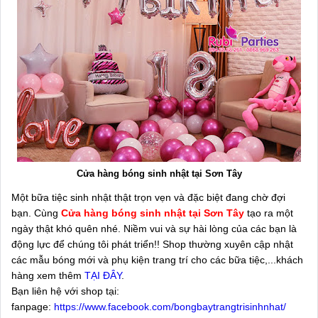
Cửa hàng bóng sinh nhật tại Sơn Tây
Một bữa tiệc sinh nhật thật trọn vẹn và đặc biệt đang chờ đợi
bạn. Cùng
Cửa hàng bóng sinh nhật tại Sơn Tây
tạo ra một
ngày thật khó quên nhé. Niềm vui và sự hài lòng của các bạn là
động lực để chúng tôi phát triển!! Shop thường xuyên cập nhật
các mẫu bóng mới và phụ kiện trang trí cho các bữa tiệc,...khách
hàng xem thêm
TẠI ĐÂY
.
Bạn liên hệ với shop tại:
fanpage:
https://www.facebook.com/bongbaytrangtrisinhnhat/