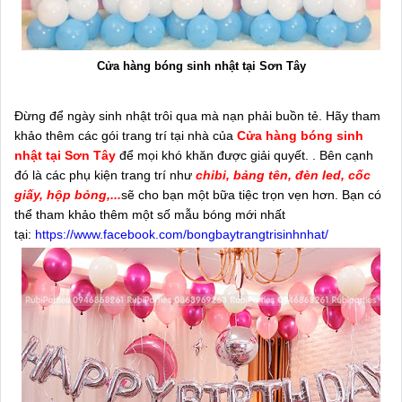
Cửa hàng bóng sinh nhật tại Sơn Tây
Đừng để ngày sinh nhật trôi qua mà nạn phải buồn tẻ. Hãy tham
khảo thêm các gói trang trí tại nhà của
Cửa hàng bóng sinh
nhật tại Sơn Tây
để mọi khó khăn được giải quyết. . Bên cạnh
đó là các phụ kiện trang trí như
chibi, bảng tên, đèn led, cốc
giấy, hộp bỏng,...
sẽ cho bạn một bữa tiệc trọn vẹn hơn. Bạn có
thể tham khảo thêm một số mẫu bóng mới nhất
tại:
https://www.facebook.com/bongbaytrangtrisinhnhat/