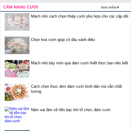
CẨM NANG CƯỚI
Xem thêm
Mách nhỏ cách chọn thiệp cưới phù hợp cho các cặp đôi
Chọn hoa cưới giúp cô dâu sành điệu
Mách nhỏ bảy món quà đám cưới thiết thực bạn nên biết
Cách chọn thực đơn đám cưới bình dân mà vẫn chất
lượng
Năm sai lầm về tiền bạc khi tổ chức đám cưới