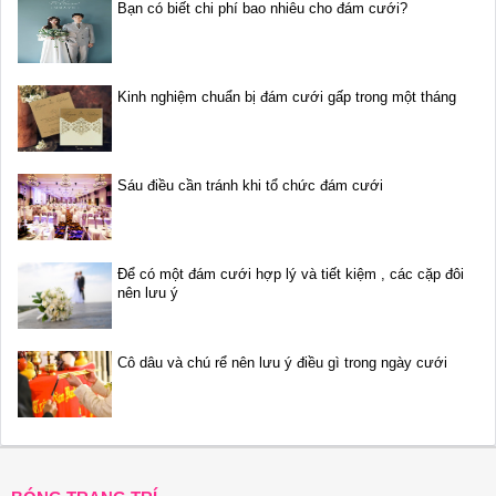
Bạn có biết chi phí bao nhiêu cho đám cưới?
Kinh nghiệm chuẩn bị đám cưới gấp trong một tháng
Sáu điều cần tránh khi tổ chức đám cưới
Để có một đám cưới hợp lý và tiết kiệm , các cặp đôi
nên lưu ý
Cô dâu và chú rể nên lưu ý điều gì trong ngày cưới