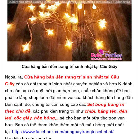
Cửa hàng bán đèn trang trí sinh nhật tại Cầu Giấy
Ngoài ra,
Cửa hàng bán đèn trang trí sinh nhật tại Cầu
Giấy
còn có gói trang trí sinh nhật chuyên nghiệp và hợp lý dành
cho các bạn có quỹ thời gian hạn hẹp, chắc chắn không để bạn
phải lo lắng shop luôn đặt niềm vui của khách hàng lên hàng đầu.
Bên cạnh đó, chúng tôi còn cung cấp các
Set bóng trang trí
theo chủ đề
,
các phụ kiện trang trí như
chibi, bảng tên, đèn
led, cốc giấy, hộp bỏng,...
sẽ cho bạn một bữa tiệc trọn vẹn
hơn. Bạn có thể tham khảo thêm một số mẫu bóng mới nhất
tại:
https://www.facebook.com/bongbaytrangtrisinhnhat/
Bạn liên hệ với shop tại: