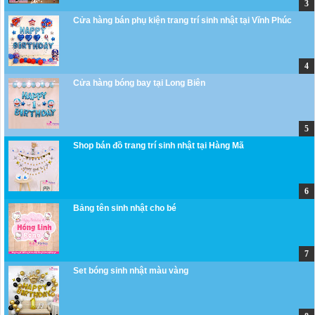
Cửa hàng bán phụ kiện trang trí sinh nhật tại Vĩnh Phúc
Cửa hàng bóng bay tại Long Biên
Shop bán đồ trang trí sinh nhật tại Hàng Mã
Bảng tên sinh nhật cho bé
Set bóng sinh nhật màu vàng