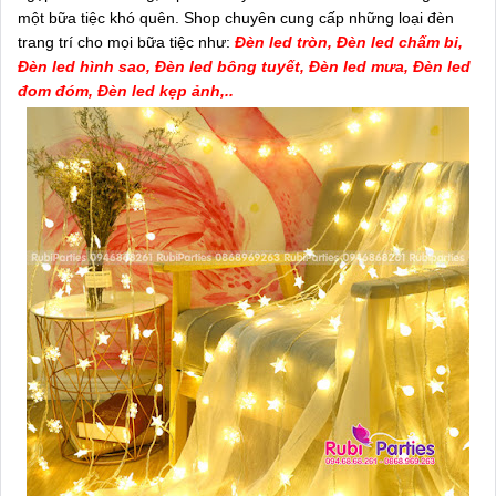
một bữa tiệc khó quên. Shop chuyên cung cấp những loại đèn
trang trí cho mọi bữa tiệc như:
Đèn led tròn, Đèn led chấm bi,
Đèn led hình sao, Đèn led bông tuyết, Đèn led mưa, Đèn led
đom đóm, Đèn led kẹp ảnh,..