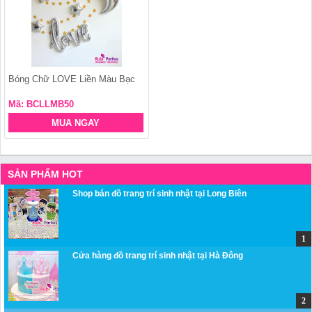
Bóng Chữ LOVE Liền Màu Bạc
Mã: BCLLMB50
MUA NGAY
SẢN PHẨM HOT
Shop bán đồ trang trí sinh nhật tại Long Biên
Cửa hàng đồ trang trí sinh nhật tại Hà Đông