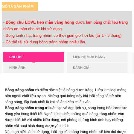
MÔ TẢ SẢN PHẨM
-
Bóng chữ LOVE liền màu vàng hồng
được làm bằng chất liệu tráng
nhôm an toàn cho bé khi sử dụng.
- Bóng sinh nhật tráng nhôm có thời gian giữ hơi lâu (từ 1 - 3 tháng)
- Có thể tái sử dụng bóng tráng nhôm nhiều lần.
CHI TIẾT
LIÊN HỆ MUA HÀNG
HÌNH ẢNH
ĐÁNH GIÁ
Bóng tráng nhôm
có điểm đặc biệt là bóng được tráng 1 lớp kim loại mỏng
bên ngoài chất liệu nylon. Những quả bóng này khi thổi căng sẽ trở nên
sáng bóng, lấp lánh nhất là khi có ánh đèn chiếu vào.
Bóng tráng nhôm trang trí
luôn tạo vẻ đẹp lịch sự, sang trọng bên cạnh sự
đáng yêu trong thiết kế. Ngoài hình chữ, những quả bóng tráng nhôm còn
được thiết kế với nhiều kiểu dáng, mô phỏng những hình ảnh hay những
nhân vật hoạt hình đang được yêu thích.
Nếu bạn biết cánh sử dụng, tuổi thọ của bóng tráng nhôm sẽ kéo dài được