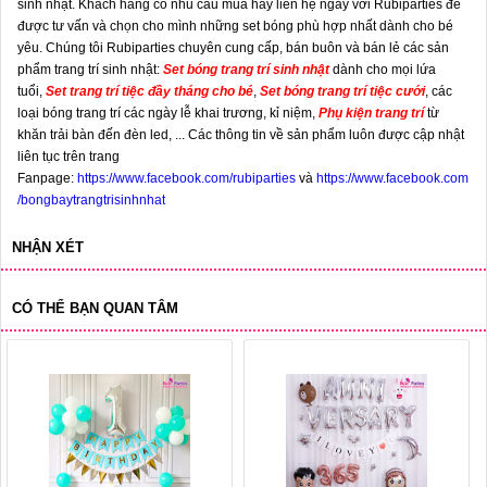
sinh nhật. Khách hàng có nhu cầu mua hãy liên hệ ngay với Rubiparties để
được tư vấn và chọn cho mình những set bóng phù hợp nhất dành cho bé
yêu. Chúng tôi Rubiparties chuyên cung cấp, bán buôn và bán lẻ các sản
phẩm trang trí sinh nhật:
Set bóng trang trí sinh nhật
dành cho mọi lứa
tuổi,
Set trang trí tiệc đầy tháng cho bé
,
Set bóng trang trí tiệc cưới
, các
loại bóng trang trí các ngày lễ khai trương, kỉ niệm,
Phụ kiện trang trí
từ
khăn trải bàn đến đèn led, ... Các thông tin về sản phẩm luôn được cập nhật
liên tục trên trang
Fanpage:
https://www.facebook.com/rubiparties
và
https://www.facebook.com
/bongbaytrangtrisinhnhat
NHẬN XÉT
CÓ THỂ BẠN QUAN TÂM