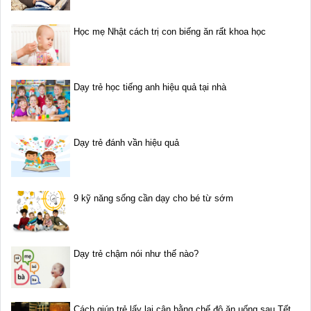
Học mẹ Nhật cách trị con biếng ăn rất khoa học
Dạy trẻ học tiếng anh hiệu quả tại nhà
Dạy trẻ đánh vần hiệu quả
9 kỹ năng sống cần dạy cho bé từ sớm
Dạy trẻ chậm nói như thế nào?
Cách giúp trẻ lấy lại cân bằng chế độ ăn uống sau Tết