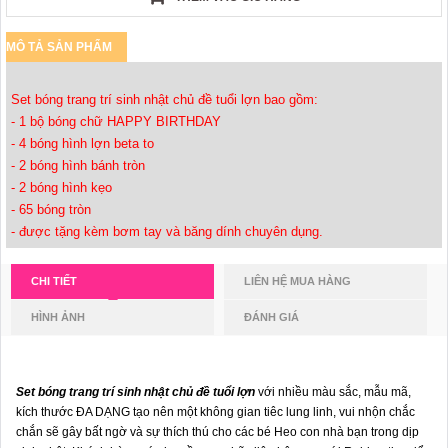
MÔ TẢ SẢN PHẨM
Set bóng trang trí sinh nhật chủ đề tuổi lợn bao gồm:
- 1 bộ bóng chữ HAPPY BIRTHDAY
- 4 bóng hình lợn beta to
- 2 bóng hình bánh tròn
- 2 bóng hình kẹo
- 65 bóng tròn
- được tặng kèm bơm tay và băng dính chuyên dụng.
CHI TIẾT
LIÊN HỆ MUA HÀNG
HÌNH ẢNH
ĐÁNH GIÁ
Set bóng trang trí sinh nhật chủ đề tuổi lợn
với nhiều màu sắc, mẫu mã,
kích thước ĐA DẠNG tạo nên một không gian tiêc lung linh, vui nhộn chắc
chắn sẽ gây bất ngờ và sự thích thú cho các bé Heo con nhà bạn trong dịp