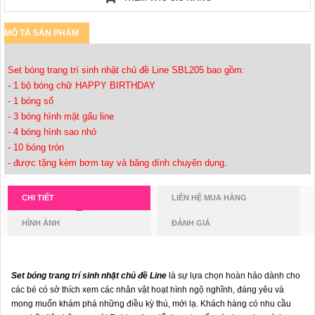
MÔ TẢ SẢN PHẨM
Set bóng trang trí sinh nhật chủ đề Line SBL205 bao gồm:
- 1 bộ bóng chữ HAPPY BIRTHDAY
- 1 bóng số
- 3 bóng hình mặt gấu line
- 4 bóng hình sao nhỏ
- 10 bóng tròn
- được tặng kèm bơm tay và băng dính chuyên dụng.
CHI TIẾT
LIÊN HỆ MUA HÀNG
HÌNH ẢNH
ĐÁNH GIÁ
Set bóng trang trí sinh nhật chủ đề Line
là sự lựa chọn hoàn hảo dành cho
các bé có sở thích xem các nhân vật hoạt hình ngộ nghĩnh, đáng yêu và
mong muốn khám phá những điều kỳ thú, mới lạ. Khách hàng có nhu cầu