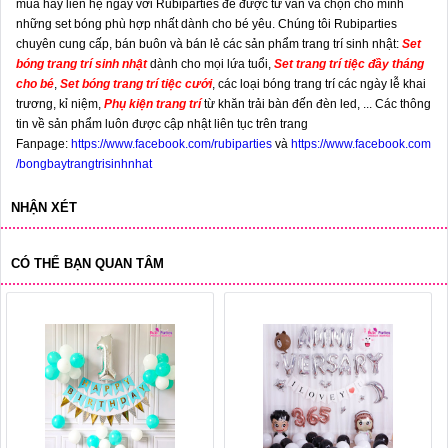
mua hãy liên hệ ngay với Rubiparties để được tư vấn và chọn cho mình
những set bóng phù hợp nhất dành cho bé yêu. Chúng tôi Rubiparties
chuyên cung cấp, bán buôn và bán lẻ các sản phẩm trang trí sinh nhật:
Set
bóng trang trí sinh nhật
dành cho mọi lứa tuổi,
Set trang trí tiệc đầy tháng
cho bé
,
Set bóng trang trí tiệc cưới
, các loại bóng trang trí các ngày lễ khai
trương, kỉ niệm,
Phụ kiện trang trí
từ khăn trải bàn đến đèn led, ... Các thông
tin về sản phẩm luôn được cập nhật liên tục trên trang
Fanpage:
https://www.facebook.com/rubiparties
và
https://www.facebook.com
/bongbaytrangtrisinhnhat
NHẬN XÉT
CÓ THỂ BẠN QUAN TÂM