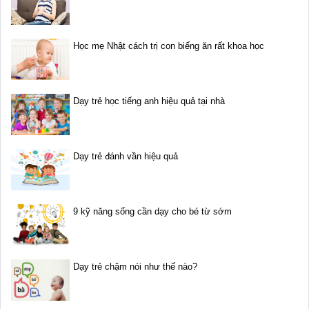
Học mẹ Nhật cách trị con biếng ăn rất khoa học
Dạy trẻ học tiếng anh hiệu quả tại nhà
Dạy trẻ đánh vần hiệu quả
9 kỹ năng sống cần dạy cho bé từ sớm
Dạy trẻ chậm nói như thế nào?