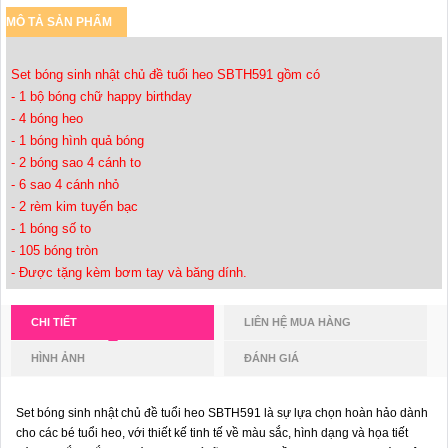
MÔ TẢ SẢN PHẨM
Set bóng sinh nhật chủ đề tuổi heo SBTH591 gồm có
- 1 bộ bóng chữ happy birthday
- 4 bóng heo
- 1 bóng hình quả bóng
- 2 bóng sao 4 cánh to
- 6 sao 4 cánh nhỏ
- 2 rèm kim tuyến bạc
- 1 bóng số to
- 105 bóng tròn
- Được tặng kèm bơm tay và băng dính.
CHI TIẾT
LIÊN HỆ MUA HÀNG
HÌNH ẢNH
ĐÁNH GIÁ
Set bóng sinh nhật chủ đề tuổi heo SBTH591 là sự lựa chọn hoàn hảo dành
cho các bé tuổi heo, với thiết kế tinh tế về màu sắc, hình dạng và họa tiết