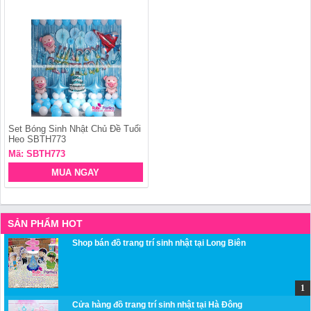
Set Bóng Sinh Nhật Chủ Đề Tuổi
Heo SBTH773
Mã: SBTH773
MUA NGAY
SẢN PHẨM HOT
Shop bán đồ trang trí sinh nhật tại Long Biên
Cửa hàng đồ trang trí sinh nhật tại Hà Đông