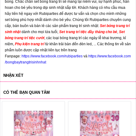
bóng. Chắc chắn set bóng trang trí sẽ mang lại niềm vui, sự hạnh phúc, hân
hoan cho bé yêu trong dịp sinh nhật sắp tới. Khách hàng có nhu cầu mua
hãy liên hệ ngay với Rubiparties để được tư vấn và chọn cho mình những
set bóng phù hợp nhất dành cho bé yêu. Chúng tôi Rubiparties chuyên cung
cấp, bán buôn và bán lẻ các sản phẩm trang trí sinh nhật:
Set bóng trang trí
sinh nhật
dành cho mọi lứa tuổi,
Set trang trí tiệc đầy tháng cho bé
,
Set
bóng trang trí tiệc cưới
, các loại bóng trang trí các ngày lễ khai trương, kỉ
niệm,
Phụ kiện trang trí
từ khăn trải bàn đến đèn led, ... Các thông tin về sản
phẩm luôn được cập nhật liên tục trên trang
Fanpage:
https://www.facebook.com/rubiparties
và
https://www.facebook.com
/bongbaytrangtrisinhnhat
NHẬN XÉT
CÓ THỂ BẠN QUAN TÂM