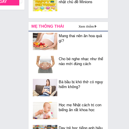
GAY
nhật chủ đề Minions
MẸ THÔNG THÁI
Xem thêm
Mang thai nên ăn hoa quả
gì?
Cho bé nghe nhạc như thế
nào mới đúng cách
Bà bầu bị khó thở có nguy
hiểm không?
Học mẹ Nhật cách trị con
biếng ăn rất khoa học
Dạy trẻ học tiếng anh hiệu