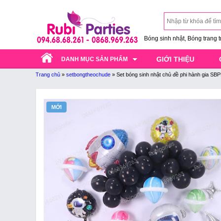
Bóng sinh nhật, Bóng trang trí
GIỚI THIỆU
DANH MỤC SẢN PHẨM
Trang chủ
»
setbongtheochude
»
Set bóng sinh nhật chủ đề phi hành gia S
MỚI