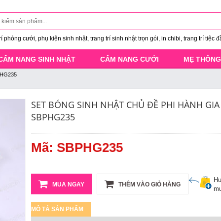
 phòng cưới, phụ kiện sinh nhật, trang trí sinh nhật trọn gói, in chibi, trang trí tiệc đ
CẨM NANG SINH NHẬT
CẨM NANG CƯỚI
MẸ THÔNG
BPHG235
SET BÓNG SINH NHẬT CHỦ ĐỀ PHI HÀNH GIA
SBPHG235
Mã: SBPHG235
Hư
MUA NGAY
THÊM VÀO GIỎ HÀNG
mu
MÔ TẢ SẢN PHẨM