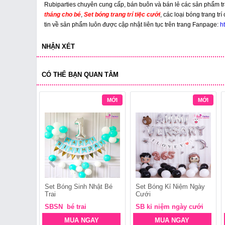
Rubiparties chuyên cung cấp, bán buôn và bán lẻ các sản phẩm tra
tháng cho bé
,
Set bóng trang trí tiệc cưới
, các loại bóng trang trí
tin về sản phẩm luôn được cập nhật liên tục trên trang Fanpage:
h
NHẬN XÉT
CÓ THỂ BẠN QUAN TÂM
MỚI
MỚI
Set Bóng Sinh Nhật Bé
Set Bóng Kỉ Niệm Ngày
Trai
Cưới
SBSN bé trai
SB kỉ niệm ngày cưới
MUA NGAY
MUA NGAY