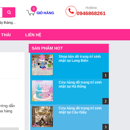
Hotline
0
0946868261
GIỎ HÀNG
ầy tháng...
 THÁI
LIÊN HỆ
SẢN PHẨM HOT
Shop bán đồ trang trí sinh
nhật tại Long Biên
Cửa hàng đồ trang trí sinh
nhật tại Hà Đông
ớng dẫn
Cửa hàng đồ trang trí sinh
a hàng
nhật tại Cầu Giấy