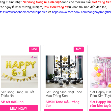
ng trí sinh nhật:
Set bóng trang trí sinh nhật
dành cho mọi lứa tuổi,
Set trang trí 
 các ngày lễ khai trương, kỉ niệm,
Phụ kiện trang trí
từ khăn trải bàn đến đèn led, ..
ttps://www.facebook.com/rubiparties
và
https://www.facebook.com/bongbaytrangtris
MỚI
MỚI
Set Bóng Trang Trí Tết
Set Bóng Sinh Nhật Tone
Set Happy Bi
Thiếu Nhi
Màu Trắng Đen
Rèm Kim Tuy
SB tết thiếu nhi
SBSN Tone màu trắng
Set Happy Bi
đen
rèm kim tuyế
MUA NGAY