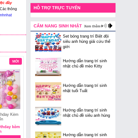
tiệc đầy
HỖ TRỢ TRỰC TUYẾN
. Các thông
inhnhat
CẨM NANG SINH NHẬT
Xem thêm
Set bóng trang trí Biệt đội
siêu anh hùng giải cứu thế
giới
Hướng dẫn trang trí sinh
MỚI
MỚI
MỚI
nhật chủ đề mèo Kitty
Hướng dẫn trang trí sinh
nhật tuổi Tuất
Hướng dẫn trang trí sinh
rthday Kèm
Set Bóng Sinh Nhật Chủ
Set Bóng Hoa Cúc Vàng
nhật chủ đề siêu anh hùng
ến
Đề Khủng Long
rthday kèm
SBSNCĐ khủng long
Set bóng hoa cúc vàng
n
Hướng dẫn trang trí sinh
MUA NGAY
MUA NGAY