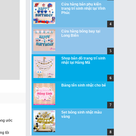
Cửa hàng bán phụ kiện
trang trí sinh nhật tại Vĩnh
Phúc
Cửa hàng bóng bay tại
Long Biên
Shop bán đồ trang trí sinh
nhật tại Hàng Mã
Bảng tên sinh nhật cho bé
Set bóng sinh nhật màu
vàng
mong ước
ng tôi