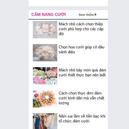
CẨM NANG CƯỚI
Xem thêm
Mách nhỏ cách chọn thiệp
cưới phù hợp cho các cặp
đôi
Chọn hoa cưới giúp cô dâu
sành điệu
Mách nhỏ bảy món quà đám
cưới thiết thực bạn nên biết
Cách chọn thực đơn đám
cưới bình dân mà vẫn chất
lượng
Năm sai lầm về tiền bạc khi
tổ chức đám cưới