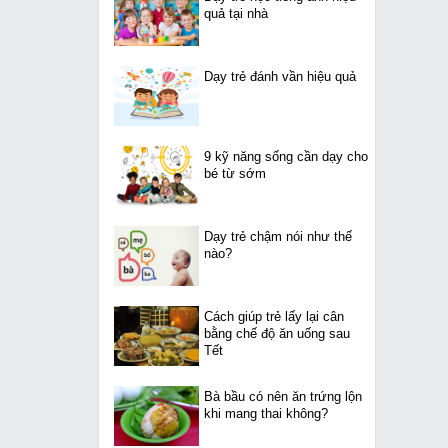
quả tại nhà
Dạy trẻ đánh vần hiệu quả
9 kỹ năng sống cần dạy cho
bé từ sớm
Dạy trẻ chậm nói như thế
nào?
Cách giúp trẻ lấy lại cân
bằng chế độ ăn uống sau
Tết
Bà bầu có nên ăn trứng lộn
khi mang thai không?