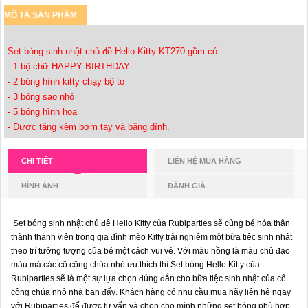
MÔ TẢ SẢN PHẨM
Set bóng sinh nhật chủ đề Hello Kitty KT270 gồm có:
- 1 bộ chữ HAPPY BIRTHDAY
- 2 bóng hình kitty chạy bộ to
- 3 bóng sao nhỏ
- 5 bóng hình hoa
- Được tặng kèm bơm tay và băng dính.
CHI TIẾT
LIÊN HỆ MUA HÀNG
HÌNH ẢNH
ĐÁNH GIÁ
Set bóng sinh nhật chủ đề Hello Kitty của Rubiparties sẽ cùng bé hóa thân
thành thành viên trong gia đình mèo Kitty trải nghiệm một bữa tiệc sinh nhật
theo trí tưởng tượng của bé một cách vui vẻ.
Với màu hồng là màu chủ đạo
màu mà các cô công chúa nhỏ ưu thích thì Set bóng Hello Kitty của
Rubiparties
sẽ là một sự lựa chọn đúng đắn cho bữa tiệc sinh nhật của cô
công chúa nhỏ nhà bạn đấy
.
Khách hàng có nhu cầu mua hãy liên hệ ngay
với Rubiparties để được tư vấn và chọn cho mình những set bóng phù hợp