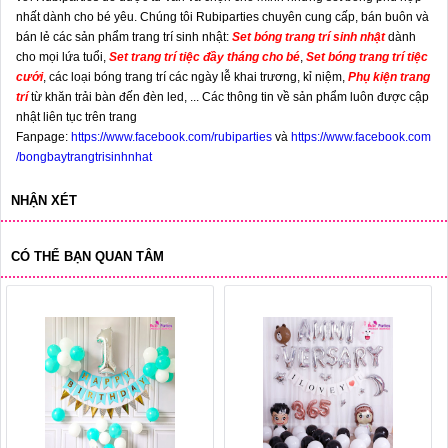
nhất dành cho bé yêu. Chúng tôi Rubiparties chuyên cung cấp, bán buôn và
bán lẻ các sản phẩm trang trí sinh nhật:
Set bóng trang trí sinh nhật
dành
cho mọi lứa tuổi,
Set trang trí tiệc đầy tháng cho bé
,
Set bóng trang trí tiệc
cưới
, các loại bóng trang trí các ngày lễ khai trương, kỉ niệm,
Phụ kiện trang
trí
từ khăn trải bàn đến đèn led, ... Các thông tin về sản phẩm luôn được cập
nhật liên tục trên trang
Fanpage:
https://www.facebook.com/rubiparties
và
https://www.facebook.com
/bongbaytrangtrisinhnhat
NHẬN XÉT
CÓ THỂ BẠN QUAN TÂM