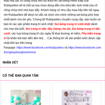
màu mà các cô công chúa nhỏ ưu thích thì Set bóng Hello Kitty của
Rubiparties
sẽ là một sự lựa chọn đúng đắn cho bữa tiệc sinh nhật của cô
công chúa nhỏ nhà bạn đấy
.
Khách hàng có nhu cầu mua hãy liên hệ ngay
với Rubiparties để được tư vấn và chọn cho mình những set bóng phù hợp
nhất dành cho bé yêu. Chúng tôi Rubiparties chuyên cung cấp, bán buôn và
bán lẻ các sản phẩm trang trí sinh nhật:
Set bóng trang trí sinh nhật
dành
cho mọi lứa tuổi,
Set trang trí tiệc đầy tháng cho bé
,
Set bóng trang trí tiệc
cưới
, các loại bóng trang trí các ngày lễ khai trương, kỉ niệm,
Phụ kiện trang
trí
từ khăn trải bàn đến đèn led, ... Các thông tin về sản phẩm luôn được cập
nhật liên tục trên trang
Fanpage:
https://www.facebook.com/rubiparties
và
https://www.facebook.com
/bongbaytrangtrisinhnhat
NHẬN XÉT
CÓ THỂ BẠN QUAN TÂM