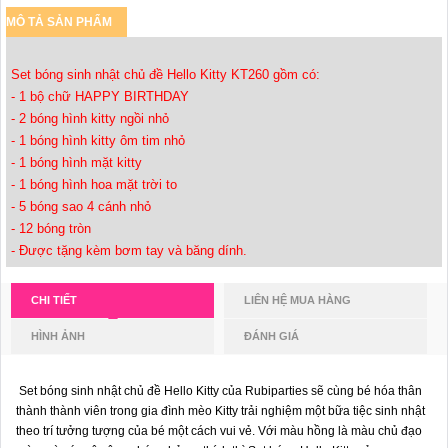
MÔ TẢ SẢN PHẨM
Set bóng sinh nhật chủ đề Hello Kitty KT260 gồm có:
- 1 bộ chữ HAPPY BIRTHDAY
- 2 bóng hình kitty ngồi nhỏ
- 1 bóng hình kitty ôm tim nhỏ
- 1 bóng hình mặt kitty
- 1 bóng hình hoa mặt trời to
- 5 bóng sao 4 cánh nhỏ
- 12 bóng tròn
- Được tặng kèm bơm tay và băng dính.
CHI TIẾT
LIÊN HỆ MUA HÀNG
HÌNH ẢNH
ĐÁNH GIÁ
Set bóng sinh nhật chủ đề Hello Kitty của Rubiparties sẽ cùng bé hóa thân
thành thành viên trong gia đình mèo Kitty trải nghiệm một bữa tiệc sinh nhật
theo trí tưởng tượng của bé một cách vui vẻ.
Với màu hồng là màu chủ đạo