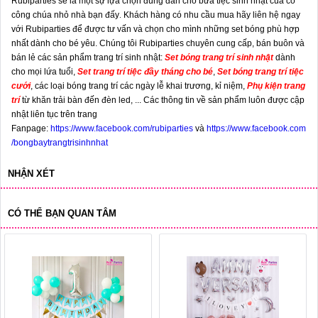
Rubiparties
sẽ là một sự lựa chọn đúng đắn cho bữa tiệc sinh nhật của cô
công chúa nhỏ nhà bạn đấy
.
Khách hàng có nhu cầu mua hãy liên hệ ngay
với Rubiparties để được tư vấn và chọn cho mình những set bóng phù hợp
nhất dành cho bé yêu. Chúng tôi Rubiparties chuyên cung cấp, bán buôn và
bán lẻ các sản phẩm trang trí sinh nhật:
Set bóng trang trí sinh nhật
dành
cho mọi lứa tuổi,
Set trang trí tiệc đầy tháng cho bé
,
Set bóng trang trí tiệc
cưới
, các loại bóng trang trí các ngày lễ khai trương, kỉ niệm,
Phụ kiện trang
trí
từ khăn trải bàn đến đèn led, ... Các thông tin về sản phẩm luôn được cập
nhật liên tục trên trang
Fanpage:
https://www.facebook.com/rubiparties
và
https://www.facebook.com
/bongbaytrangtrisinhnhat
NHẬN XÉT
CÓ THỂ BẠN QUAN TÂM