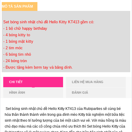
MÔ TẢ SẢN PHẨM
Set bóng sinh nhật chủ đề Hello Kitty KT413 gồm có:
- 1 bộ chữ happy birthday
- 4 bóng kitty to
- 1 bóng mặt kitty
- 2 tim móc
- 6 bóng tim nhỏ
- 24 bóng tròn
- Được tặng kèm bơm tay và băng dính.
CHI TIẾT
LIÊN HỆ MUA HÀNG
HÌNH ẢNH
ĐÁNH GIÁ
Set bóng sinh nhật chủ đề Hello Kitty KT413 của Rubiparties sẽ cùng bé
hóa thân thành thành viên trong gia đình mèo Kitty trải nghiệm một bữa tiệc
sinh nhật theo trí tưởng tượng của bé một cách vui vẻ.
Với màu hồng là màu
chủ đạo màu mà các cô công chúa nhỏ ưu thích thì Set bóng Hello Kitty của