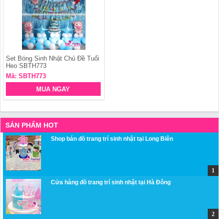
Set Bóng Sinh Nhật Chủ Đề Tuổi
Heo SBTH773
Mã: SBTH773
MUA NGAY
SẢN PHẨM HOT
Shop bán đồ trang trí sinh nhật tại Long Biên
Cửa hàng đồ trang trí sinh nhật tại Hà Đông