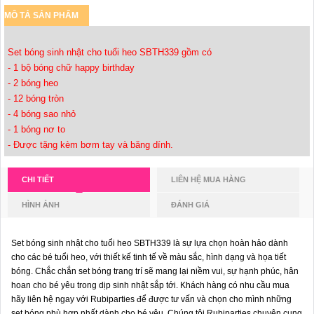
MÔ TẢ SẢN PHẨM
Set bóng sinh nhật cho tuổi heo SBTH339 gồm có
- 1 bộ bóng chữ happy birthday
- 2 bóng heo
- 12 bóng tròn
- 4 bóng sao nhỏ
- 1 bóng nơ to
- Được tặng kèm bơm tay và băng dính.
CHI TIẾT
LIÊN HỆ MUA HÀNG
HÌNH ẢNH
ĐÁNH GIÁ
Set bóng sinh nhật cho tuổi heo SBTH339 là sự lựa chọn hoàn hảo dành
cho các bé tuổi heo, với thiết kế tinh tế về màu sắc, hình dạng và họa tiết
bóng. Chắc chắn set bóng trang trí sẽ mang lại niềm vui, sự hạnh phúc, hân
hoan cho bé yêu trong dịp sinh nhật sắp tới. Khách hàng có nhu cầu mua
hãy liên hệ ngay với Rubiparties để được tư vấn và chọn cho mình những
set bóng phù hợp nhất dành cho bé yêu. Chúng tôi Rubiparties chuyên cung