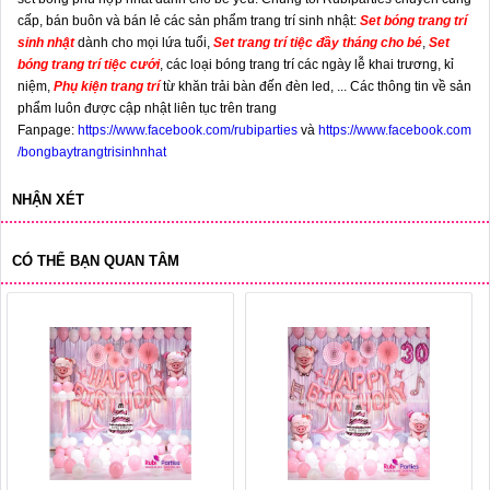
cấp, bán buôn và bán lẻ các sản phẩm trang trí sinh nhật:
Set bóng trang trí
sinh nhật
dành cho mọi lứa tuổi,
Set trang trí tiệc đầy tháng cho bé
,
Set
bóng trang trí tiệc cưới
, các loại bóng trang trí các ngày lễ khai trương, kỉ
niệm,
Phụ kiện trang trí
từ khăn trải bàn đến đèn led, ... Các thông tin về sản
phẩm luôn được cập nhật liên tục trên trang
Fanpage:
https://www.facebook.com/rubiparties
và
https://www.facebook.com
/bongbaytrangtrisinhnhat
NHẬN XÉT
CÓ THỂ BẠN QUAN TÂM