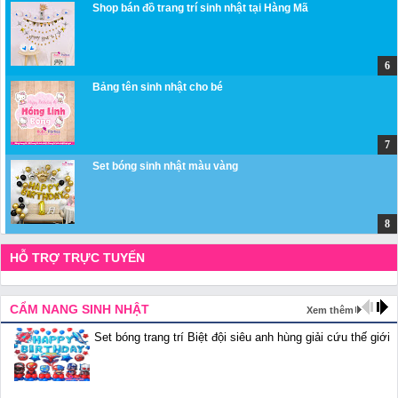
Shop bán đồ trang trí sinh nhật tại Hàng Mã
Bảng tên sinh nhật cho bé
Set bóng sinh nhật màu vàng
HỖ TRỢ TRỰC TUYẾN
CẨM NANG SINH NHẬT
Xem thêm
Set bóng trang trí Biệt đội siêu anh hùng giải cứu thế giới