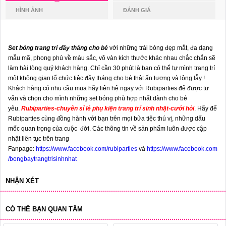
HÌNH ẢNH
ĐÁNH GIÁ
Set bóng trang trí đầy tháng cho bé
với những trái bóng đẹp mắt, đa dạng
mẫu mã, phong phú về màu sắc, vô vàn kích thước khác nhau chắc chắn sẽ
làm hài lòng quý khách hàng. Chỉ cần 30 phút là bạn có thể tự mình trang trí
một không gian tổ chức tiệc đầy tháng cho bé thật ấn tượng và lộng lẫy !
Khách hàng có nhu cầu mua hãy liên hệ ngay với Rubiparties để được tư
vấn và chọn cho mình những set bóng phù hợp nhất dành cho bé
yêu.
Rubiparties
-
chuyên sỉ lẻ phụ kiện trang trí sinh nhật-cưới hỏi
.
Hãy để
Rubiparties cùng đồng hành với bạn trên mọi bữa tiệc thú vị, những dấu
mốc quan trọng của cuộc đời. Các thông tin về sản phẩm luôn được cập
nhật liên tục trên trang
Fanpage:
https://www.facebook.com/rubiparties
và
https://www.facebook.com
/bongbaytrangtrisinhnhat
NHẬN XÉT
CÓ THỂ BẠN QUAN TÂM