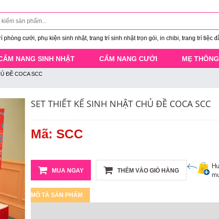
 phòng cưới, phụ kiện sinh nhật, trang trí sinh nhật trọn gói, in chibi, trang trí tiệc đ
CẨM NANG SINH NHẬT
CẨM NANG CƯỚI
MẸ THÔNG
HỦ ĐỀ COCA SCC
SET THIẾT KẾ SINH NHẬT CHỦ ĐỀ COCA SCC
Mã: SCC
Hư
MUA NGAY
THÊM VÀO GIỎ HÀNG
mu
MÔ TẢ SẢN PHẨM