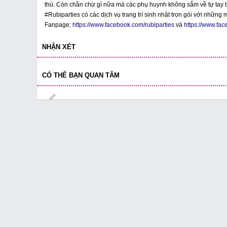
thú. Còn chần chừ gì nữa mà các phụ huynh không sắm về tự tay tr
#Rubiparties có các dịch vụ trang trí sinh nhật trọn gói với những
Fanpage:
https://www.facebook.com/rubiparties
và
https://www.fa
NHẬN XÉT
CÓ THỂ BẠN QUAN TÂM