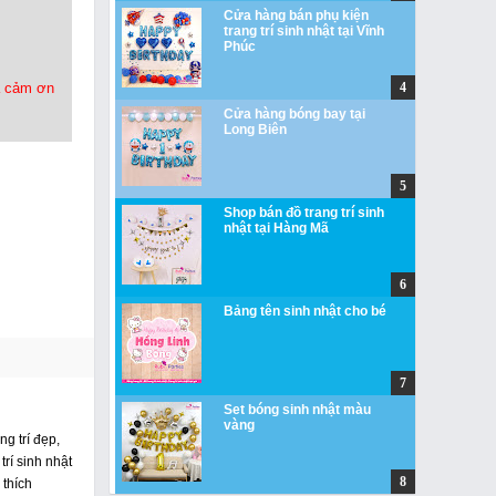
Cửa hàng bán phụ kiện
trang trí sinh nhật tại Vĩnh
Phúc
uà cảm ơn
Cửa hàng bóng bay tại
Long Biên
Shop bán đồ trang trí sinh
nhật tại Hàng Mã
Bảng tên sinh nhật cho bé
Set bóng sinh nhật màu
vàng
g trí đẹp,
rí sinh nhật
 thích