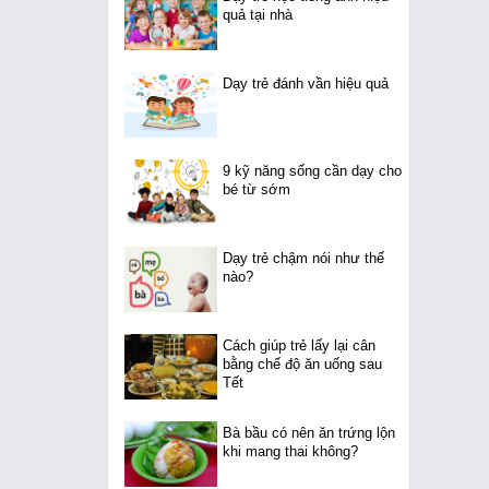
quả tại nhà
Dạy trẻ đánh vần hiệu quả
9 kỹ năng sống cần dạy cho
bé từ sớm
Dạy trẻ chậm nói như thế
nào?
Cách giúp trẻ lấy lại cân
bằng chế độ ăn uống sau
Tết
Bà bầu có nên ăn trứng lộn
khi mang thai không?