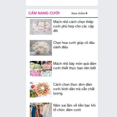
CẨM NANG CƯỚI
Xem thêm
Mách nhỏ cách chọn thiệp
cưới phù hợp cho các cặp
đôi
Chọn hoa cưới giúp cô dâu
sành điệu
Mách nhỏ bảy món quà đám
cưới thiết thực bạn nên biết
Cách chọn thực đơn đám
cưới bình dân mà vẫn chất
lượng
Năm sai lầm về tiền bạc khi
tổ chức đám cưới