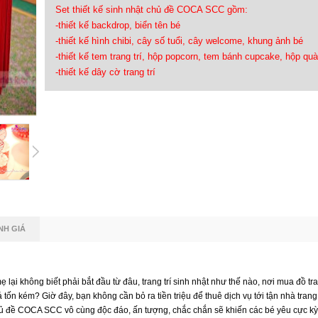
Set thiết kế sinh nhật chủ đề COCA SCC gồm:
-thiết kế backdrop, biển tên bé
-thiết kế hình chibi, cây số tuổi, cây welcome, khung ảnh bé
-thiết kế tem trang trí, hộp popcorn, tem bánh cupcake, hộp q
-thiết kế dây cờ trang trí
NH GIÁ
ại không biết phải bắt đầu từ đâu, trang trí sinh nhật như thế nào, nơi mua đồ tran
ốn kém? Giờ đây, bạn không cần bỏ ra tiền triệu để thuê dịch vụ tới tận nhà trang t
t chủ đề COCA SCC vô cùng độc đáo, ấn tượng, chắc chắn sẽ khiến các bé yêu cực kỳ