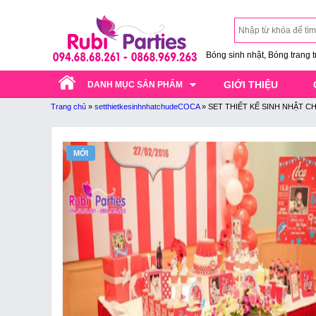
Bóng sinh nhật, Bóng trang trí
GIỚI THIỆU
DANH MỤC SẢN PHẨM
Trang chủ
»
setthietkesinhnhatchudeCOCA
»
SET THIẾT KẾ SINH NHẬT C
MỚI