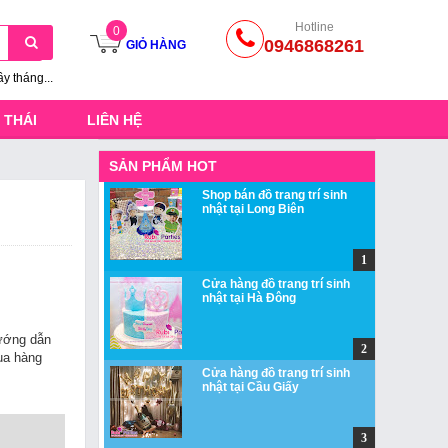
Hotline
0
0946868261
GIỎ HÀNG
ầy tháng...
 THÁI
LIÊN HỆ
SẢN PHẨM HOT
Shop bán đồ trang trí sinh
nhật tại Long Biên
Cửa hàng đồ trang trí sinh
nhật tại Hà Đông
ớng dẫn
a hàng
Cửa hàng đồ trang trí sinh
nhật tại Cầu Giấy