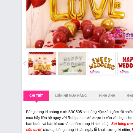
CHI TIẾT
LIÊN HỆ MUA HÀNG
HÌNH ẢNH
ĐÁ
Bóng trang trí phòng cưới SBC505 set bóng độc đáo gồm rất nhiề
mua hãy liên hệ ngay với Rubiparties để được tư vấn và chọn ch
bán buôn và bán lẻ các sản phẩm trang trí sinh nhật:
Set bóng tran
tiệc cưới
, các loại bóng trang trí các ngày lễ khai trương, kỉ niệm,
P