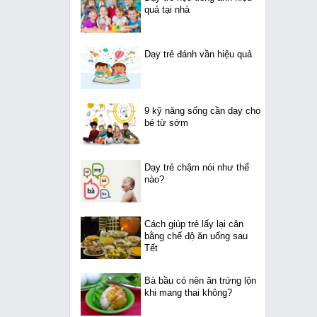
quả tại nhà
Dạy trẻ đánh vần hiệu quả
9 kỹ năng sống cần dạy cho
bé từ sớm
Dạy trẻ chậm nói như thế
nào?
Cách giúp trẻ lấy lại cân
bằng chế độ ăn uống sau
Tết
Bà bầu có nên ăn trứng lộn
khi mang thai không?