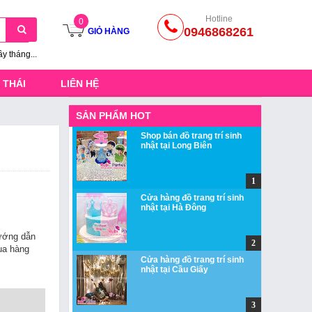
Hotline
0
0946868261
GIỎ HÀNG
ầy tháng...
 THÁI
LIÊN HỆ
SẢN PHẨM HOT
Shop bán đồ trang trí sinh
nhật tại Long Biên
Cửa hàng đồ trang trí sinh
nhật tại Hà Đông
ớng dẫn
a hàng
Cửa hàng đồ trang trí sinh
nhật tại Cầu Giấy