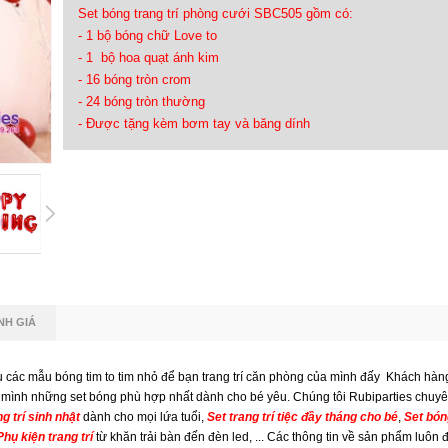
Set bóng trang trí phòng cưới SBC505 gồm có:
- 1 bộ bóng chữ Love to
- 1 bộ hoa quạt ánh kim
- 16 bóng tròn crom
- 24 bóng tròn thường
- Được tặng kèm bơm tay và băng dính
NH GIÁ
u các mẫu bóng tim to tim nhỏ để bạn trang trí căn phòng của mình đấy Khách hàn
o mình những set bóng phù hợp nhất dành cho bé yêu. Chúng tôi Rubiparties chuyê
g trí sinh nhật
dành cho mọi lứa tuổi,
Set trang trí tiệc đầy tháng cho bé
,
Set bóng
hụ kiện trang trí
từ khăn trải bàn đến đèn led, ... Các thông tin về sản phẩm luôn