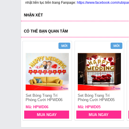
nhật liên tục trên trang Fanpage:
https://www.facebook.com/rubipar
NHẬN XÉT
CÓ THỂ BẠN QUAN TÂM
MỚI
MỚI
Set Bóng Trang Trí
Set Bóng Trang Trí
Phòng Cưới HPWD06
Phòng Cưới HPWD05
Mã: HPWD06
Mã: HPWD05
MUA NGAY
MUA NGAY