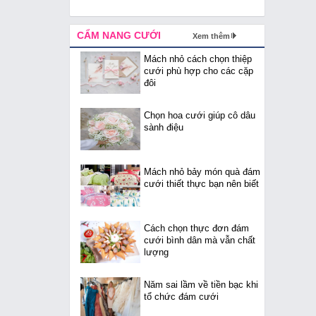
CẨM NANG CƯỚI
Xem thêm
Mách nhỏ cách chọn thiệp
cưới phù hợp cho các cặp
đôi
Chọn hoa cưới giúp cô dâu
sành điệu
Mách nhỏ bảy món quà đám
cưới thiết thực bạn nên biết
Cách chọn thực đơn đám
cưới bình dân mà vẫn chất
lượng
Năm sai lầm về tiền bạc khi
tổ chức đám cưới