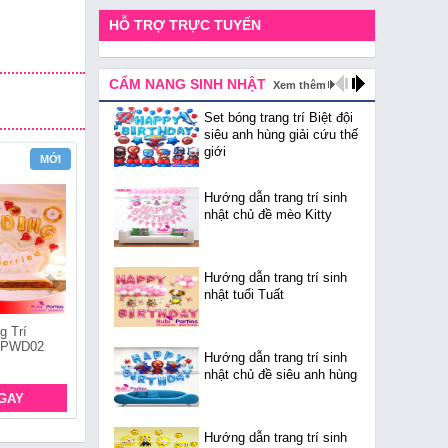
HỖ TRỢ TRỰC TUYẾN
CẨM NANG SINH NHẬT
Xem thêm
Set bóng trang trí Biệt đội
siêu anh hùng giải cứu thế
giới
MỚI
MỚI
MỚI
Hướng dẫn trang trí sinh
nhật chủ đề mèo Kitty
Hướng dẫn trang trí sinh
nhật tuổi Tuất
g Trí
Set Bóng Trang Trí
Set Bóng Trang Trí
HPWD02
Phòng Cưới SBC415
Phòng Cưới SBC550
Hướng dẫn trang trí sinh
Mã: SBC415
Mã: SBC550
nhật chủ đề siêu anh hùng
GAY
MUA NGAY
MUA NGAY
Hướng dẫn trang trí sinh