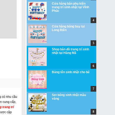
Cửa hàng bán phụ kiện
trang trí sinh nhật tại Vĩnh
Phúc
Cửa hàng bóng bay tại
Long Biên
Shop bán đồ trang trí sinh
nhật tại Hàng Mã
Bảng tên sinh nhật cho bé
Set bóng sinh nhật màu
g có nhu cầu
vàng
n cung cấp,
 trang trí
 được cập