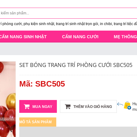
 phòng cưới, phụ kiện sinh nhật, trang trí sinh nhật trọn gói, in chibi, trang trí tiệc đ
CẨM NANG SINH NHẬT
CẨM NANG CƯỚI
MẸ THÔNG
SET BÓNG TRANG TRÍ PHÒNG CƯỚI SBC505
Mã: SBC505
Hư
MUA NGAY
THÊM VÀO GIỎ HÀNG
mu
MÔ TẢ SẢN PHẨM