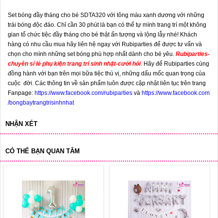
Set bóng đầy tháng cho bé SDTA320 với tông màu xanh dương với những
trái bóng độc đáo. Chỉ cần 30 phút là bạn có thể tự mình trang trí một không
gian tổ chức tiệc đầy tháng cho bé thật ấn tượng và lộng lẫy nhé! Khách
hàng có nhu cầu mua hãy liên hệ ngay với Rubiparties để được tư vấn và
chọn cho mình những set bóng phù hợp nhất dành cho bé yêu.
Rubiparties
-
chuyên sỉ lẻ phụ kiện trang trí sinh nhật-cưới hỏi
.
Hãy để Rubiparties cùng
đồng hành với bạn trên mọi bữa tiệc thú vị, những dấu mốc quan trọng của
cuộc đời. Các thông tin về sản phẩm luôn được cập nhật liên tục trên trang
Fanpage:
https://www.facebook.com/rubiparties
và
https://www.facebook.com
/bongbaytrangtrisinhnhat
NHẬN XÉT
CÓ THỂ BẠN QUAN TÂM