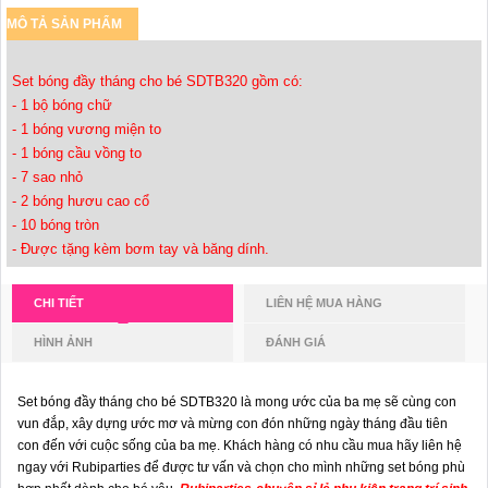
MÔ TẢ SẢN PHẨM
Set bóng đầy tháng cho bé SDTB320 gồm có:
- 1 bộ bóng chữ
- 1 bóng vương miện to
- 1 bóng cầu vồng to
- 7 sao nhỏ
- 2 bóng hươu cao cổ
- 10 bóng tròn
- Được tặng kèm bơm tay và băng dính.
CHI TIẾT
LIÊN HỆ MUA HÀNG
HÌNH ẢNH
ĐÁNH GIÁ
Set bóng đầy tháng cho bé SDTB320 là mong ước của ba mẹ sẽ cùng con
vun đắp, xây dựng ước mơ và mừng con đón những ngày tháng đầu tiên
con đến với cuộc sống của ba mẹ. Khách hàng có nhu cầu mua hãy liên hệ
ngay với Rubiparties để được tư vấn và chọn cho mình những set bóng phù