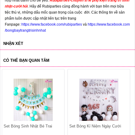
hợp nhất dành cho bé yêu.
Rubiparties
-
chuyên sỉ lẻ phụ kiện trang trí sinh
nhật-cưới hỏi
.
Hãy để Rubiparties cùng đồng hành với bạn trên mọi bữa
tiệc thú vị, những dấu mốc quan trọng của cuộc đời. Các thông tin về sản
phẩm luôn được cập nhật liên tục trên trang
Fanpage:
https://www.facebook.com/rubiparties
và
https://www.facebook.com
/bongbaytrangtrisinhnhat
NHẬN XÉT
CÓ THỂ BẠN QUAN TÂM
Set Bóng Sinh Nhật Bé Trai
Set Bóng Kỉ Niệm Ngày Cưới