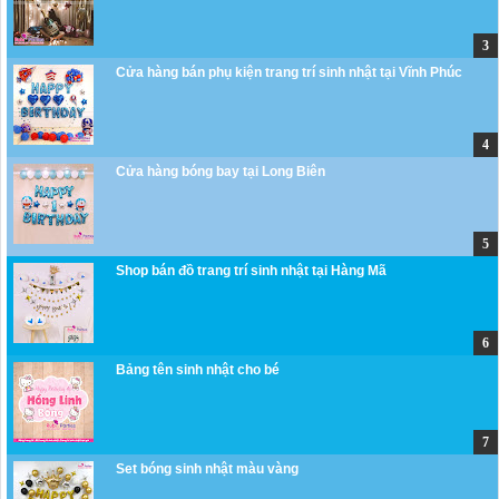
Cửa hàng bán phụ kiện trang trí sinh nhật tại Vĩnh Phúc
Cửa hàng bóng bay tại Long Biên
Shop bán đồ trang trí sinh nhật tại Hàng Mã
Bảng tên sinh nhật cho bé
Set bóng sinh nhật màu vàng