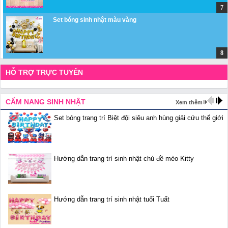
Set bóng sinh nhật màu vàng
HỖ TRỢ TRỰC TUYẾN
CẨM NANG SINH NHẬT
Xem thêm
Set bóng trang trí Biệt đội siêu anh hùng giải cứu thế giới
Hướng dẫn trang trí sinh nhật chủ đề mèo Kitty
Hướng dẫn trang trí sinh nhật tuổi Tuất