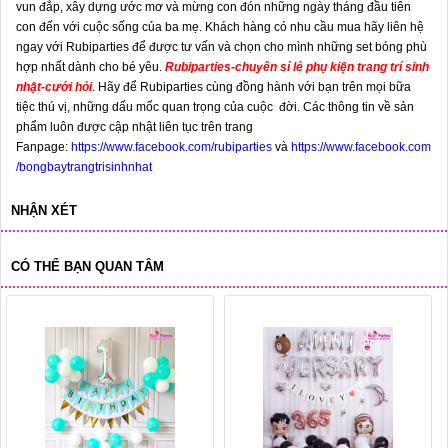
vun đắp, xây dựng ước mơ và mừng con đón những ngày tháng đầu tiên
con đến với cuộc sống của ba mẹ. Khách hàng có nhu cầu mua hãy liên hệ
ngay với Rubiparties để được tư vấn và chọn cho mình những set bóng phù
hợp nhất dành cho bé yêu.
Rubiparties
-
chuyên sỉ lẻ phụ kiện trang trí sinh
nhật-cưới hỏi
.
Hãy để Rubiparties cùng đồng hành với bạn trên mọi bữa
tiệc thú vị, những dấu mốc quan trọng của cuộc đời. Các thông tin về sản
phẩm luôn được cập nhật liên tục trên trang
Fanpage:
https://www.facebook.com/rubiparties
và
https://www.facebook.com
/bongbaytrangtrisinhnhat
NHẬN XÉT
CÓ THỂ BẠN QUAN TÂM