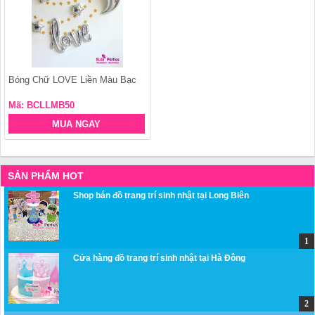
Bóng Chữ LOVE Liền Màu Bạc
Mã: BCLLMB50
MUA NGAY
SẢN PHẨM HOT
Shop bán đồ trang trí sinh nhật tại Long Biên
Cửa hàng đồ trang trí sinh nhật tại Hà Đông