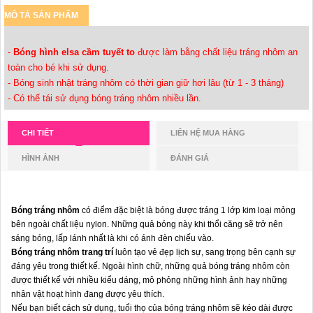
MÔ TẢ SẢN PHẨM
-
Bóng hình elsa cầm tuyết to
được làm bằng chất liệu tráng nhôm an
toàn cho bé khi sử dụng.
- Bóng sinh nhật tráng nhôm có thời gian giữ hơi lâu (từ 1 - 3 tháng)
- Có thể tái sử dụng bóng tráng nhôm nhiều lần.
CHI TIẾT
LIÊN HỆ MUA HÀNG
HÌNH ẢNH
ĐÁNH GIÁ
Bóng tráng nhôm
có điểm đặc biệt là bóng được tráng 1 lớp kim loại mỏng
bên ngoài chất liệu nylon. Những quả bóng này khi thổi căng sẽ trở nên
sáng bóng, lấp lánh nhất là khi có ánh đèn chiếu vào.
Bóng tráng nhôm trang trí
luôn tạo vẻ đẹp lịch sự, sang trọng bên cạnh sự
đáng yêu trong thiết kế. Ngoài hình chữ, những quả bóng tráng nhôm còn
được thiết kế với nhiều kiểu dáng, mô phỏng những hình ảnh hay những
nhân vật hoạt hình đang được yêu thích.
Nếu bạn biết cách sử dụng, tuổi thọ của bóng tráng nhôm sẽ kéo dài được