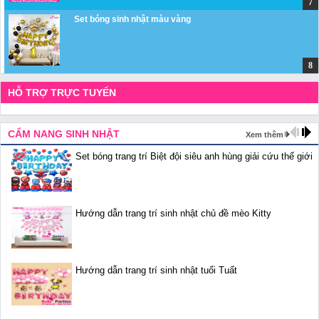
Set bóng sinh nhật màu vàng
HỖ TRỢ TRỰC TUYẾN
CẨM NANG SINH NHẬT
Xem thêm
Set bóng trang trí Biệt đội siêu anh hùng giải cứu thế giới
Hướng dẫn trang trí sinh nhật chủ đề mèo Kitty
Hướng dẫn trang trí sinh nhật tuổi Tuất