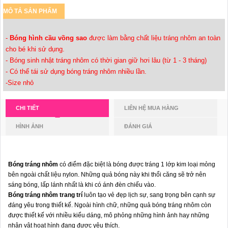
MÔ TẢ SẢN PHẨM
-
Bóng hình cầu vồng sao
được làm bằng chất liệu tráng nhôm an toàn
cho bé khi sử dụng.
- Bóng sinh nhật tráng nhôm có thời gian giữ hơi lâu (từ 1 - 3 tháng)
- Có thể tái sử dụng bóng tráng nhôm nhiều lần.
-Size nhỏ
CHI TIẾT
LIÊN HỆ MUA HÀNG
HÌNH ẢNH
ĐÁNH GIÁ
Bóng tráng nhôm
có điểm đặc biệt là bóng được tráng 1 lớp kim loại mỏng
bên ngoài chất liệu nylon. Những quả bóng này khi thổi căng sẽ trở nên
sáng bóng, lấp lánh nhất là khi có ánh đèn chiếu vào.
Bóng tráng nhôm trang trí
luôn tạo vẻ đẹp lịch sự, sang trọng bên cạnh sự
đáng yêu trong thiết kế. Ngoài hình chữ, những quả bóng tráng nhôm còn
được thiết kế với nhiều kiểu dáng, mô phỏng những hình ảnh hay những
nhân vật hoạt hình đang được yêu thích.