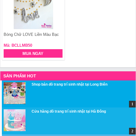
Bóng Chữ LOVE Liền Màu Bạc
Mã: BCLLMB50
MUA NGAY
SẢN PHẨM HOT
Shop bán đồ trang trí sinh nhật tại Long Biên
Cửa hàng đồ trang trí sinh nhật tại Hà Đông