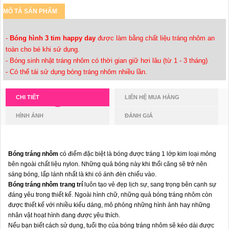
MÔ TẢ SẢN PHẨM
-
Bóng hình 3 tim happy day
được làm bằng chất liệu tráng nhôm an
toàn cho bé khi sử dụng.
- Bóng sinh nhật tráng nhôm có thời gian giữ hơi lâu (từ 1 - 3 tháng)
- Có thể tái sử dụng bóng tráng nhôm nhiều lần.
CHI TIẾT
LIÊN HỆ MUA HÀNG
HÌNH ẢNH
ĐÁNH GIÁ
Bóng tráng nhôm
có điểm đặc biệt là bóng được tráng 1 lớp kim loại mỏng
bên ngoài chất liệu nylon. Những quả bóng này khi thổi căng sẽ trở nên
sáng bóng, lấp lánh nhất là khi có ánh đèn chiếu vào.
Bóng tráng nhôm trang trí
luôn tạo vẻ đẹp lịch sự, sang trọng bên cạnh sự
đáng yêu trong thiết kế. Ngoài hình chữ, những quả bóng tráng nhôm còn
được thiết kế với nhiều kiểu dáng, mô phỏng những hình ảnh hay những
nhân vật hoạt hình đang được yêu thích.
Nếu bạn biết cách sử dụng, tuổi thọ của bóng tráng nhôm sẽ kéo dài được